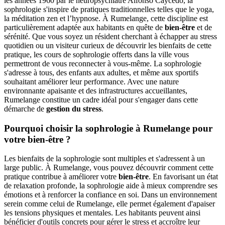
les années 1960 par le neuropsychiatre Alfonso Caycedo, la
sophrologie s'inspire de pratiques traditionnelles telles que le yoga,
la méditation zen et l’hypnose. À Rumelange, cette discipline est
particulièrement adaptée aux habitants en quête de
bien-être
et de
sérénité. Que vous soyez un résident cherchant à échapper au stress
quotidien ou un visiteur curieux de découvrir les bienfaits de cette
pratique, les cours de sophrologie offerts dans la ville vous
permettront de vous reconnecter à vous-même. La sophrologie
s'adresse à tous, des enfants aux adultes, et même aux sportifs
souhaitant améliorer leur performance. Avec une nature
environnante apaisante et des infrastructures accueillantes,
Rumelange constitue un cadre idéal pour s'engager dans cette
démarche de
gestion du stress
.
Pourquoi choisir la sophrologie à Rumelange pour
votre bien-être ?
Les bienfaits de la sophrologie sont multiples et s'adressent à un
large public. À Rumelange, vous pouvez découvrir comment cette
pratique contribue à améliorer votre
bien-être
. En favorisant un état
de relaxation profonde, la sophrologie aide à mieux comprendre ses
émotions et à renforcer la confiance en soi. Dans un environnement
serein comme celui de Rumelange, elle permet également d'apaiser
les tensions physiques et mentales. Les habitants peuvent ainsi
bénéficier d'outils concrets pour gérer le stress et accroître leur