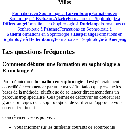
Villes
Formations en Sophrologie à
Luxembourg
Formations en
Sophrologie à
Esch-sur-Alzette
Formations en Sophrologie à
Differdange
Formations en Sophrologie à
Dudelange
Formations en
Sophrologie à
Pétange
Formations en Sophrologie à
Sanem
Formations en Sophrologie à
Hesperange
Formations en
Sophrologie à
Bettembourg
Formations en Sophrologie à
Käerjeng
Les questions fréquentes
Comment débuter une formation en sophrologie à
Rumelange ?
Pour débuter une
formation en sophrologie
, il est généralement
conseillé de commencer par un cursus d’initiation qui présente les
bases de la méthode, plutôt que de se lancer directement dans un
parcours trop spécialisé. Cela permet de découvrir en douceur les
grands principes de la sophrologie et de vérifier si l’approche vous
convient vraiment.
Concrètement, vous pouvez :
Vous informer sur les différents courants de sophrologie