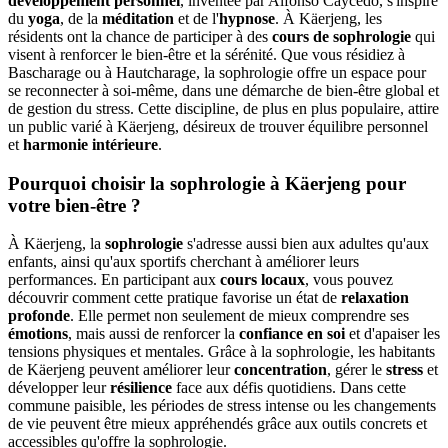
développement personnel
, inventée par Alfonso Caycedo, s'inspire
du
yoga
, de la
méditation
et de l'
hypnose
. À Käerjeng, les
résidents ont la chance de participer à des
cours de sophrologie
qui
visent à renforcer le bien-être et la sérénité. Que vous résidiez à
Bascharage ou à Hautcharage, la sophrologie offre un espace pour
se reconnecter à soi-même, dans une démarche de bien-être global et
de gestion du stress. Cette discipline, de plus en plus populaire, attire
un public varié à Käerjeng, désireux de trouver équilibre personnel
et
harmonie intérieure
.
Pourquoi choisir la sophrologie à Käerjeng pour
votre bien-être ?
À Käerjeng, la
sophrologie
s'adresse aussi bien aux adultes qu'aux
enfants, ainsi qu'aux sportifs cherchant à améliorer leurs
performances. En participant aux
cours locaux
, vous pouvez
découvrir comment cette pratique favorise un état de
relaxation
profonde
. Elle permet non seulement de mieux comprendre ses
émotions
, mais aussi de renforcer la
confiance en soi
et d'apaiser les
tensions physiques et mentales. Grâce à la sophrologie, les habitants
de Käerjeng peuvent améliorer leur
concentration
, gérer le
stress
et
développer leur
résilience
face aux défis quotidiens. Dans cette
commune paisible, les périodes de stress intense ou les changements
de vie peuvent être mieux appréhendés grâce aux outils concrets et
accessibles qu'offre la sophrologie.