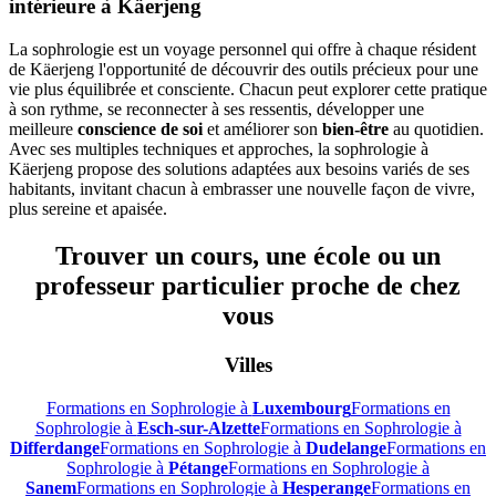
intérieure à Käerjeng
La sophrologie est un voyage personnel qui offre à chaque résident
de Käerjeng l'opportunité de découvrir des outils précieux pour une
vie plus équilibrée et consciente. Chacun peut explorer cette pratique
à son rythme, se reconnecter à ses ressentis, développer une
meilleure
conscience de soi
et améliorer son
bien-être
au quotidien.
Avec ses multiples techniques et approches, la sophrologie à
Käerjeng propose des solutions adaptées aux besoins variés de ses
habitants, invitant chacun à embrasser une nouvelle façon de vivre,
plus sereine et apaisée.
Trouver un cours, une école ou un
professeur particulier proche de chez
vous
Villes
Formations en Sophrologie à
Luxembourg
Formations en
Sophrologie à
Esch-sur-Alzette
Formations en Sophrologie à
Differdange
Formations en Sophrologie à
Dudelange
Formations en
Sophrologie à
Pétange
Formations en Sophrologie à
Sanem
Formations en Sophrologie à
Hesperange
Formations en