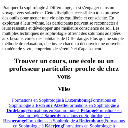
Pratiquer la sophrologie à Differdange, c'est s'engager dans un
voyage vers soi-même. Cette discipline accessible à tous propose
des outils pour mener une vie plus équilibrée et consciente. En
explorant à leur rythme, les participants peuvent se reconnecter à
leurs ressentis et développer une meilleure conscience de soi. Les
multiples techniques de sophrologie offrent des solutions adaptées
aux besoins variés des habitants de Differdange. Plus qu'une simple
méthode de relaxation, elle invite chacun à découvrir une nouvelle
manière de vivre, empreinte de sérénité et d'apaisement.
Trouver un cours, une école ou un
professeur particulier proche de chez
vous
Villes
Formations en Sophrologie à
Luxembourg
Formations en
Sophrologie à
Esch-sur-Alzette
Formations en Sophrologie à
Dudelange
Formations en Sophrologie à
Pétange
Formations en
Sophrologie à
Sanem
Formations en Sophrologie à
Hesperange
Formations en Sophrologie à
Bettembourg
Formations
en Sophrologie à
Käerjeng
Formations en Sophrologie à