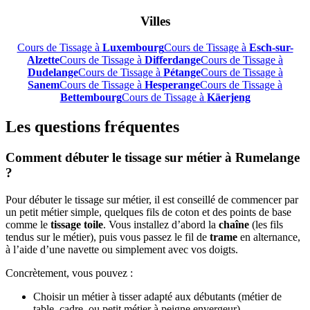
Villes
Cours de Tissage à
Luxembourg
Cours de Tissage à
Esch-sur-
Alzette
Cours de Tissage à
Differdange
Cours de Tissage à
Dudelange
Cours de Tissage à
Pétange
Cours de Tissage à
Sanem
Cours de Tissage à
Hesperange
Cours de Tissage à
Bettembourg
Cours de Tissage à
Käerjeng
Les questions fréquentes
Comment débuter le tissage sur métier à Rumelange
?
Pour débuter le tissage sur métier, il est conseillé de commencer par
un petit métier simple, quelques fils de coton et des points de base
comme le
tissage toile
. Vous installez d’abord la
chaîne
(les fils
tendus sur le métier), puis vous passez le fil de
trame
en alternance,
à l’aide d’une navette ou simplement avec vos doigts.
Concrètement, vous pouvez :
Choisir un métier à tisser adapté aux débutants (métier de
table, cadre, ou petit métier à peigne envergeur).