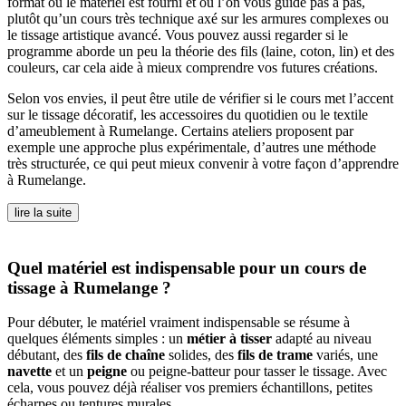
format où le matériel est fourni et où l’on vous guide pas à pas,
plutôt qu’un cours très technique axé sur les armures complexes ou
le tissage artistique avancé. Vous pouvez aussi regarder si le
programme aborde un peu la théorie des fils (laine, coton, lin) et des
couleurs, car cela aide à mieux comprendre vos futures créations.
Selon vos envies, il peut être utile de vérifier si le cours met l’accent
sur le tissage décoratif, les accessoires du quotidien ou le textile
d’ameublement à Rumelange. Certains ateliers proposent par
exemple une approche plus expérimentale, d’autres une méthode
très structurée, ce qui peut mieux convenir à votre façon d’apprendre
à Rumelange.
lire la suite
Quel matériel est indispensable pour un cours de
tissage à Rumelange ?
Pour débuter, le matériel vraiment indispensable se résume à
quelques éléments simples : un
métier à tisser
adapté au niveau
débutant, des
fils de chaîne
solides, des
fils de trame
variés, une
navette
et un
peigne
ou peigne-batteur pour tasser le tissage. Avec
cela, vous pouvez déjà réaliser vos premiers échantillons, petites
écharpes ou tentures murales.