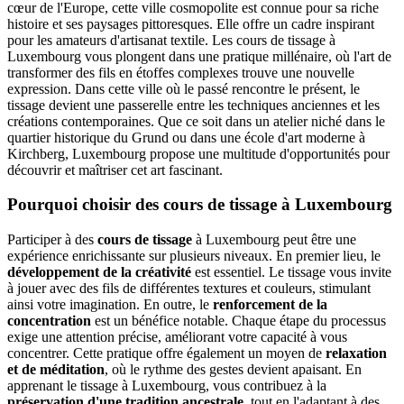
cœur de l'Europe, cette ville cosmopolite est connue pour sa riche
histoire et ses paysages pittoresques. Elle offre un cadre inspirant
pour les amateurs d'artisanat textile. Les cours de tissage à
Luxembourg vous plongent dans une pratique millénaire, où l'art de
transformer des fils en étoffes complexes trouve une nouvelle
expression. Dans cette ville où le passé rencontre le présent, le
tissage devient une passerelle entre les techniques anciennes et les
créations contemporaines. Que ce soit dans un atelier niché dans le
quartier historique du Grund ou dans une école d'art moderne à
Kirchberg, Luxembourg propose une multitude d'opportunités pour
découvrir et maîtriser cet art fascinant.
Pourquoi choisir des cours de tissage à Luxembourg
Participer à des
cours de tissage
à Luxembourg peut être une
expérience enrichissante sur plusieurs niveaux. En premier lieu, le
développement de la créativité
est essentiel. Le tissage vous invite
à jouer avec des fils de différentes textures et couleurs, stimulant
ainsi votre imagination. En outre, le
renforcement de la
concentration
est un bénéfice notable. Chaque étape du processus
exige une attention précise, améliorant votre capacité à vous
concentrer. Cette pratique offre également un moyen de
relaxation
et de méditation
, où le rythme des gestes devient apaisant. En
apprenant le tissage à Luxembourg, vous contribuez à la
préservation d'une tradition ancestrale
, tout en l'adaptant à des