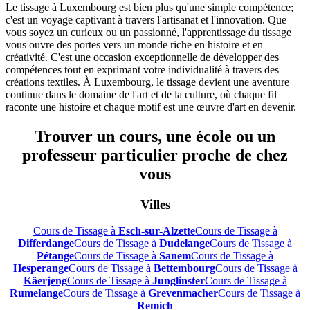
Le tissage à Luxembourg est bien plus qu'une simple compétence;
c'est un voyage captivant à travers l'artisanat et l'innovation. Que
vous soyez un curieux ou un passionné, l'apprentissage du tissage
vous ouvre des portes vers un monde riche en histoire et en
créativité. C'est une occasion exceptionnelle de développer des
compétences tout en exprimant votre individualité à travers des
créations textiles. À Luxembourg, le tissage devient une aventure
continue dans le domaine de l'art et de la culture, où chaque fil
raconte une histoire et chaque motif est une œuvre d'art en devenir.
Trouver un cours, une école ou un
professeur particulier proche de chez
vous
Villes
Cours de Tissage à
Esch-sur-Alzette
Cours de Tissage à
Differdange
Cours de Tissage à
Dudelange
Cours de Tissage à
Pétange
Cours de Tissage à
Sanem
Cours de Tissage à
Hesperange
Cours de Tissage à
Bettembourg
Cours de Tissage à
Käerjeng
Cours de Tissage à
Junglinster
Cours de Tissage à
Rumelange
Cours de Tissage à
Grevenmacher
Cours de Tissage à
Remich