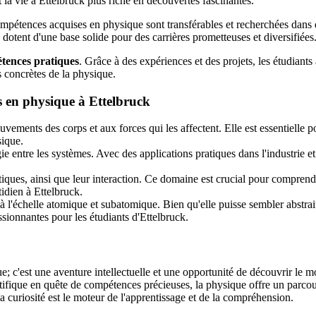
la vie à Ettelbruck plus riche en découvertes fascinantes.
ompétences acquises en physique sont transférables et recherchées dans 
 dotent d'une base solide pour des carrières prometteuses et diversifiées
tences pratiques
. Grâce à des expériences et des projets, les étudiants 
s concrètes de la physique.
es en physique à Ettelbruck
vements des corps et aux forces qui les affectent. Elle est essentielle po
sique.
e entre les systèmes. Avec des applications pratiques dans l'industrie et 
iques, ainsi que leur interaction. Ce domaine est crucial pour compren
idien à Ettelbruck.
 l'échelle atomique et subatomique. Bien qu'elle puisse sembler abstrai
ssionnantes pour les étudiants d'Ettelbruck.
; c'est une aventure intellectuelle et une opportunité de découvrir le 
ntifique en quête de compétences précieuses, la physique offre un parcour
a curiosité est le moteur de l'apprentissage et de la compréhension.