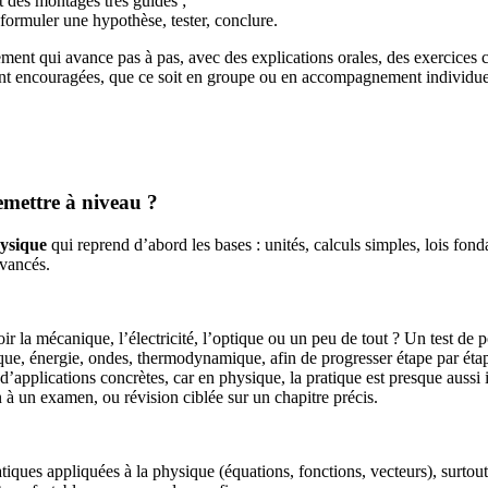
t des montages très guidés ;
, formuler une hypothèse, tester, conclure.
ement qui avance pas à pas, avec des explications orales, des exercices c
ont encouragées, que ce soit en groupe ou en accompagnement individuel 
emettre à niveau ?
ysique
qui reprend d’abord les bases : unités, calculs simples, lois fond
avancés.
ir la mécanique, l’électricité, l’optique ou un peu de tout ? Un test de 
que, énergie, ondes, thermodynamique, afin de progresser étape par éta
 d’applications concrètes, car en physique, la pratique est presque auss
 à un examen, ou révision ciblée sur un chapitre précis.
iques appliquées à la physique (équations, fonctions, vecteurs), surtou