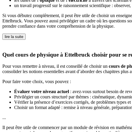
les bases de l’
optique
et de l’
électricité
à travers des schémas e
un travail progressif sur le raisonnement scientifique : observer
Si vous débutez complètement, il peut être utile de choisir un enseign
Ettelbruck. Vous pouvez aussi privilégier un cadre où les questions s
prendre confiance dans votre compréhension de la physique.
lire la suite
Quel cours de physique à Ettelbruck choisir pour se r
Pour vous remettre à niveau, il est conseillé de choisir un
cours de ph
consolider les notions essentielles avant d’aborder des chapitres plus 
Pour faire votre choix, vous pouvez :
Évaluer votre niveau actuel
: avez-vous surtout besoin de revo
Privilégier un cours structuré par thèmes : cinématique, dynami
Vérifier la présence d’exercices corrigés, de problèmes types et
Choisir un format adapté : remise à niveau générale, préparation
...
Il peut être utile de commencer par un module de révision en mathémat