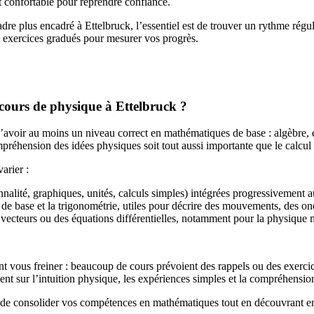
t confortable pour reprendre confiance.
 plus encadré à Ettelbruck, l’essentiel est de trouver un rythme réguli
es exercices gradués pour mesurer vos progrès.
cours de physique à Ettelbruck ?
’avoir au moins un niveau correct en mathématiques de base : algèbre, é
préhension des idées physiques soit tout aussi importante que le calcul
arier :
nnalité, graphiques, unités, calculs simples) intégrées progressivement au
s de base et la trigonométrie, utiles pour décrire des mouvements, des 
des vecteurs ou des équations différentielles, notamment pour la physi
ent vous freiner : beaucoup de cours prévoient des rappels ou des exerc
ent sur l’intuition physique, les expériences simples et la compréhens
 de consolider vos compétences en mathématiques tout en découvrant en d