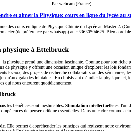
Par webcam (France)
dre et aimer la Physique: cours en ligne du lycée au s
je donne des cours en ligne de Physique Chimie du Lycée au Master 2. (Cur
ontacter (de préférence par whatsapp) au +33630594625. Bien cordial
n physique à Ettelbruck
 la physique prend une dimension fascinante. Connue pour son riche pat
rs de physique y offrent une occasion unique d'explorer les lois fondam
ements locaux, des projets de recherche collaboratifs ou des séminaires, l
qu'aux galaxies lointaines. En choisissant d'étudier la physique ici, l
gies qui nous entourent quotidiennement.
elbruck
ais les bénéfices sont inestimables.
Stimulation intellectuelle
est l'un d
mpétences de pensée critique essentielles. Dans un cadre comme celui d'E
nde
. Elle permet d'appréhender les principes qui régissent notre environ