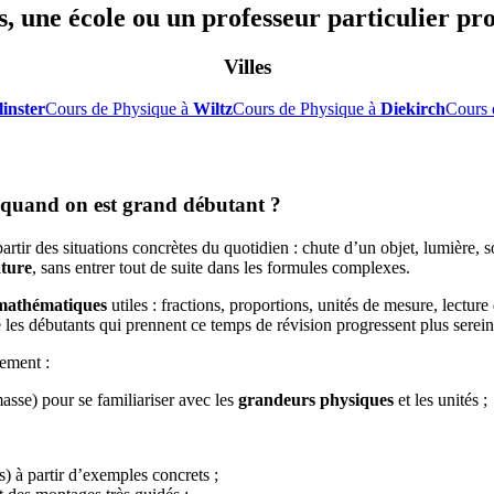
, une école ou un professeur particulier pr
Villes
inster
Cours de Physique à
Wiltz
Cours de Physique à
Diekirch
Cours 
quand on est grand débutant ?
partir des situations concrètes du quotidien : chute d’un objet, lumière,
ture
, sans entrer tout de suite dans les formules complexes.
mathématiques
utiles : fractions, proportions, unités de mesure, lectur
les débutants qui prennent ce temps de révision progressent plus serei
ement :
asse) pour se familiariser avec les
grandeurs physiques
et les unités ;
) à partir d’exemples concrets ;