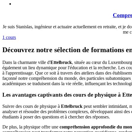
Compren
Je suis Stanislas, ingénieur et actuaire actuellement en retraite, et 
me c
1 cours
Découvrez notre sélection de formations e
Dans la charmante ville d'
Ettelbruck
, située au cœur du Luxembourg,
également un lieu dynamique pour l'éducation et la recherche. Les cou
à l'apprentissage. Que ce soit à travers des ateliers dans des établiss
façonné notre compréhension du monde, des particules subatomiques jus
académiques se traduisent dans la vie réelle, influençant les technolo
Les avantages captivants des cours de physique à Ett
Suivre des cours de physique à
Ettelbruck
peut sembler intimidant, m
analyser et résoudre des problèmes complexes, développant ainsi des co
étudiants à poser des questions et à chercher des réponses.
De plus, la physique offre une
compréhension approfondie du mo