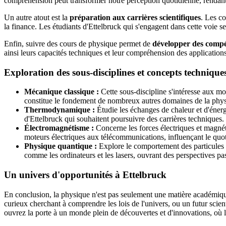
compréhension peut transformer notre perception quotidienne, rendant 
Un autre atout est la
préparation aux carrières scientifiques
. Les c
la finance. Les étudiants d'Ettelbruck qui s'engagent dans cette voie se
Enfin, suivre des cours de physique permet de
développer des compé
ainsi leurs capacités techniques et leur compréhension des application
Exploration des sous-disciplines et concepts techniqu
Mécanique classique :
Cette sous-discipline s'intéresse aux mou
constitue le fondement de nombreux autres domaines de la phy
Thermodynamique :
Étudie les échanges de chaleur et d'énergi
d'Ettelbruck qui souhaitent poursuivre des carrières techniques.
Électromagnétisme :
Concerne les forces électriques et magnét
moteurs électriques aux télécommunications, influençant le quot
Physique quantique :
Explore le comportement des particules à
comme les ordinateurs et les lasers, ouvrant des perspectives pa
Un univers d'opportunités à Ettelbruck
En conclusion, la physique n'est pas seulement une matière académique
curieux cherchant à comprendre les lois de l'univers, ou un futur scie
ouvrez la porte à un monde plein de découvertes et d'innovations, où l