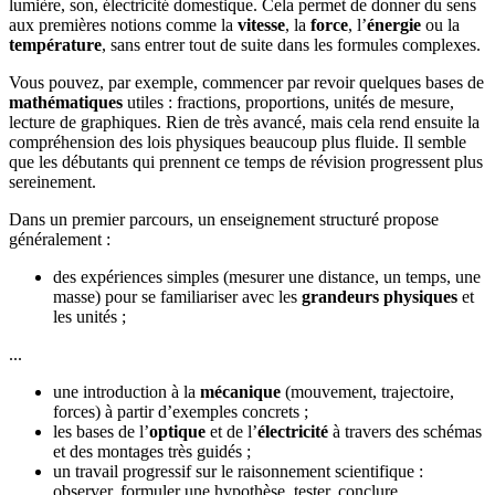
lumière, son, électricité domestique. Cela permet de donner du sens
aux premières notions comme la
vitesse
, la
force
, l’
énergie
ou la
température
, sans entrer tout de suite dans les formules complexes.
Vous pouvez, par exemple, commencer par revoir quelques bases de
mathématiques
utiles : fractions, proportions, unités de mesure,
lecture de graphiques. Rien de très avancé, mais cela rend ensuite la
compréhension des lois physiques beaucoup plus fluide. Il semble
que les débutants qui prennent ce temps de révision progressent plus
sereinement.
Dans un premier parcours, un enseignement structuré propose
généralement :
des expériences simples (mesurer une distance, un temps, une
masse) pour se familiariser avec les
grandeurs physiques
et
les unités ;
...
une introduction à la
mécanique
(mouvement, trajectoire,
forces) à partir d’exemples concrets ;
les bases de l’
optique
et de l’
électricité
à travers des schémas
et des montages très guidés ;
un travail progressif sur le raisonnement scientifique :
observer, formuler une hypothèse, tester, conclure.