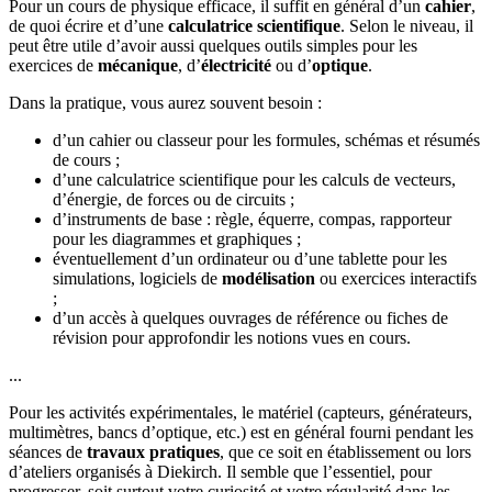
Pour un cours de physique efficace, il suffit en général d’un
cahier
,
de quoi écrire et d’une
calculatrice scientifique
. Selon le niveau, il
peut être utile d’avoir aussi quelques outils simples pour les
exercices de
mécanique
, d’
électricité
ou d’
optique
.
Dans la pratique, vous aurez souvent besoin :
d’un cahier ou classeur pour les formules, schémas et résumés
de cours ;
d’une calculatrice scientifique pour les calculs de vecteurs,
d’énergie, de forces ou de circuits ;
d’instruments de base : règle, équerre, compas, rapporteur
pour les diagrammes et graphiques ;
éventuellement d’un ordinateur ou d’une tablette pour les
simulations, logiciels de
modélisation
ou exercices interactifs
;
d’un accès à quelques ouvrages de référence ou fiches de
révision pour approfondir les notions vues en cours.
...
Pour les activités expérimentales, le matériel (capteurs, générateurs,
multimètres, bancs d’optique, etc.) est en général fourni pendant les
séances de
travaux pratiques
, que ce soit en établissement ou lors
d’ateliers organisés à Diekirch. Il semble que l’essentiel, pour
progresser, soit surtout votre curiosité et votre régularité dans les