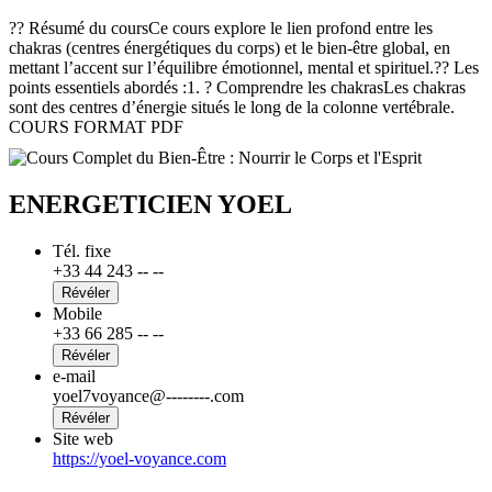
e
?? Résumé du coursCe cours explore le lien profond entre les
chakras (centres énergétiques du corps) et le bien-être global, en
D
mettant l’accent sur l’équilibre émotionnel, mental et spirituel.?? Les
"
points essentiels abordés :1. ? Comprendre les chakrasLes chakras
ê
sont des centres d’énergie situés le long de la colonne vertébrale.
d
COURS FORMAT PDF
e
ENERGETICIEN YOEL
Tél. fixe
+33 44 243 -- --
Révéler
Mobile
+33 66 285 -- --
Révéler
e-mail
yoel7voyance@--------.com
Révéler
Site web
https://yoel-voyance.com