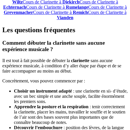
Wiltz
Cours de Clarinette à
Diekirch
Cours de Clarinette à
Echternach
Cours de Clarinette à
Rumelange
Cours de Clarinette à
Grevenmacher
Cours de Clarinette à
Remich
Cours de Clarinette à
Vianden
Les questions fréquentes
Comment débuter la clarinette sans aucune
expérience musicale ?
Il est tout à fait possible de débuter la
clarinette
sans aucune
expérience musicale, à condition d’y aller étape par étape et de se
faire accompagner au moins au début.
Concrètement, vous pouvez commencer par :
Choisir un instrument adapté
: une clarinette en si♭ d’étude,
avec un bec simple et une anche souple, facilite énormément
les premiers sons.
Apprendre la posture et la respiration
: tenir correctement
la clarinette, placer les mains, travailler le souffle et le soutien
de l’air sont des bases souvent plus importantes que de
connaître beaucoup de notes.
Découvrir l’embouchure
: position des lèvres, de la langue