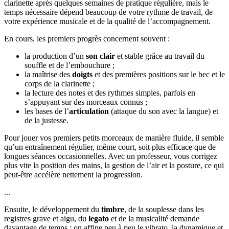
clarinette après quelques semaines de pratique régulière, mais le
temps nécessaire dépend beaucoup de votre rythme de travail, de
votre expérience musicale et de la qualité de l’accompagnement.
En cours, les premiers progrès concernent souvent :
la production d’un
son clair
et stable grâce au travail du
souffle et de l’embouchure ;
la maîtrise des
doigts
et des premières positions sur le bec et le
corps de la clarinette ;
la lecture des notes et des rythmes simples, parfois en
s’appuyant sur des morceaux connus ;
les bases de l’
articulation
(attaque du son avec la langue) et
de la justesse.
Pour jouer vos premiers petits morceaux de manière fluide, il semble
qu’un entraînement régulier, même court, soit plus efficace que de
longues séances occasionnelles. Avec un professeur, vous corrigez
plus vite la position des mains, la gestion de l’air et la posture, ce qui
peut-être accélère nettement la progression.
...
Ensuite, le développement du
timbre
, de la souplesse dans les
registres grave et aigu, du
legato
et de la musicalité demande
davantage de temps : on affine peu à peu le vibrato, la dynamique et