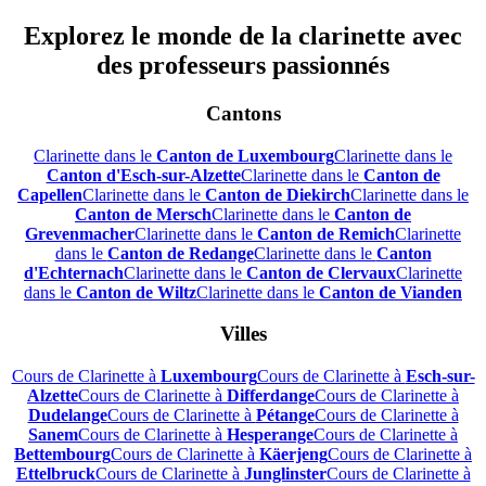
Explorez le monde de la clarinette avec
des professeurs passionnés
Cantons
Clarinette dans le
Canton de Luxembourg
Clarinette dans le
Canton d'Esch-sur-Alzette
Clarinette dans le
Canton de
Capellen
Clarinette dans le
Canton de Diekirch
Clarinette dans le
Canton de Mersch
Clarinette dans le
Canton de
Grevenmacher
Clarinette dans le
Canton de Remich
Clarinette
dans le
Canton de Redange
Clarinette dans le
Canton
d'Echternach
Clarinette dans le
Canton de Clervaux
Clarinette
dans le
Canton de Wiltz
Clarinette dans le
Canton de Vianden
Villes
Cours de Clarinette à
Luxembourg
Cours de Clarinette à
Esch-sur-
Alzette
Cours de Clarinette à
Differdange
Cours de Clarinette à
Dudelange
Cours de Clarinette à
Pétange
Cours de Clarinette à
Sanem
Cours de Clarinette à
Hesperange
Cours de Clarinette à
Bettembourg
Cours de Clarinette à
Käerjeng
Cours de Clarinette à
Ettelbruck
Cours de Clarinette à
Junglinster
Cours de Clarinette à