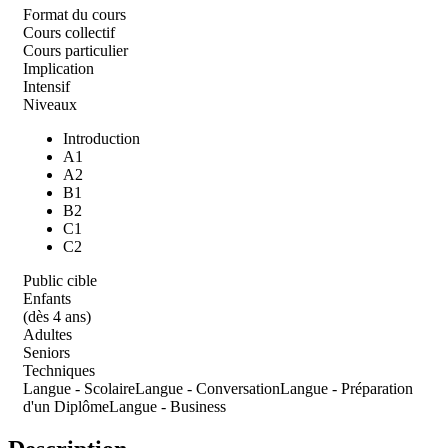
Format du cours
Cours collectif
Cours particulier
Implication
Intensif
Niveaux
Introduction
A1
A2
B1
B2
C1
C2
Public cible
Enfants
(dès 4 ans)
Adultes
Seniors
Techniques
Langue - Scolaire
Langue - Conversation
Langue - Préparation
d'un Diplôme
Langue - Business